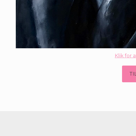
Klik for a
TI