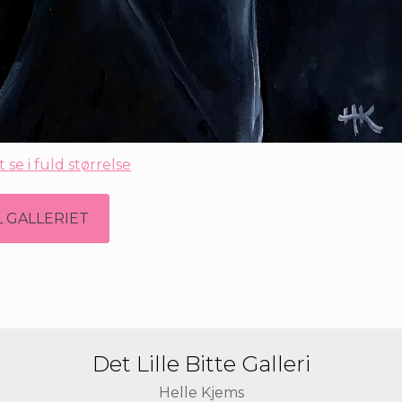
t se i fuld størrelse
L GALLERIET
Det Lille Bitte Galleri
Helle Kjems