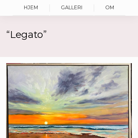
HJEM
GALLERI
OM
“Legato”