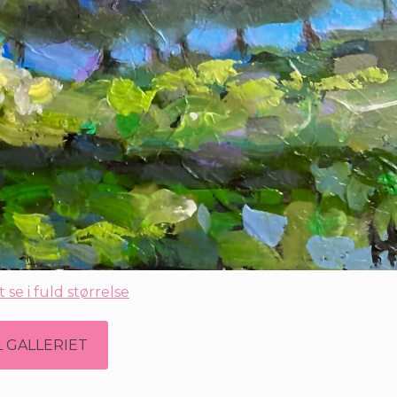
t se i fuld størrelse
L GALLERIET